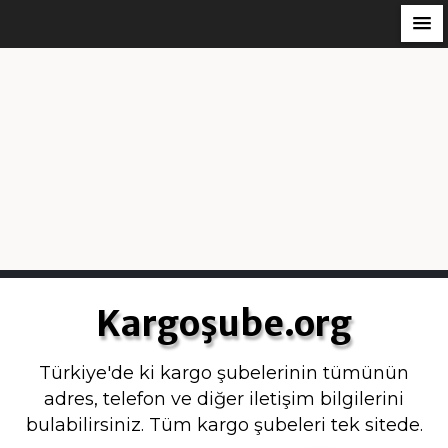
S
k
Kargoşube.org
i
p
Türkiye'de ki kargo şubelerinin tümünün
t
adres, telefon ve diğer iletişim bilgilerini
o
bulabilirsiniz. Tüm kargo şubeleri tek sitede.
c