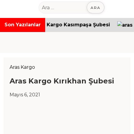
o
A
n
r
t
a
Son Yazılanlar
Aras Kargo Kasımpaşa Şubesi
e
m
n
a
t
:
Aras Kargo
Aras Kargo Kırıkhan Şubesi
Mayıs 6, 2021