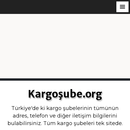
S
k
Kargoşube.org
i
p
Türkiye'de ki kargo şubelerinin tümünün
t
adres, telefon ve diğer iletişim bilgilerini
o
bulabilirsiniz. Tüm kargo şubeleri tek sitede.
c