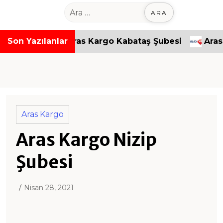
o
A
n
r
t
a
Şubesi
Son Yazılanlar
Aras Kargo Kabataş Şubesi
Aras Kar
e
m
n
a
t
:
Aras Kargo
Aras Kargo Nizip
Şubesi
Nisan 28, 2021