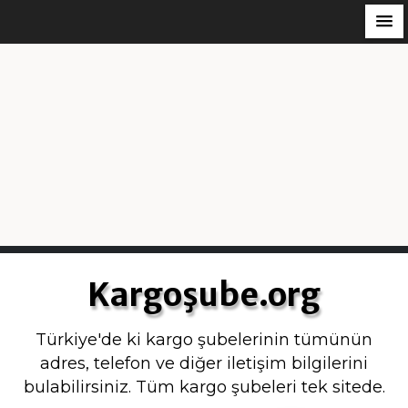
S
k
Kargoşube.org
i
p
Türkiye'de ki kargo şubelerinin tümünün
t
adres, telefon ve diğer iletişim bilgilerini
o
bulabilirsiniz. Tüm kargo şubeleri tek sitede.
c