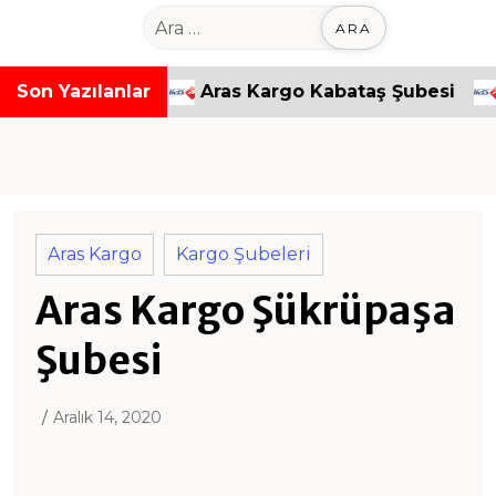
o
A
n
r
t
a
paşa Şubesi
Son Yazılanlar
Aras Kargo Kabataş Şubesi
Ara
e
m
n
a
t
:
Aras Kargo
Kargo Şubeleri
Aras Kargo Şükrüpaşa
Şubesi
Aralık 14, 2020