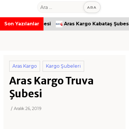
o
A
n
r
t
a
Kasımpaşa Şubesi
Son Yazılanlar
Aras Kargo Kabataş Şubesi
e
m
n
a
t
:
Aras Kargo
Kargo Şubeleri
Aras Kargo Truva
Şubesi
Aralık 26, 2019