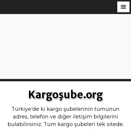
S
k
Kargoşube.org
i
p
Türkiye'de ki kargo şubelerinin tümünün
t
adres, telefon ve diğer iletişim bilgilerini
o
bulabilirsiniz. Tüm kargo şubeleri tek sitede.
c