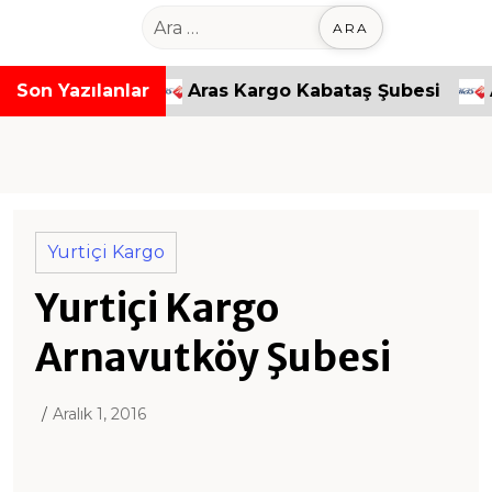
o
A
n
r
t
a
paşa Şubesi
Son Yazılanlar
Aras Kargo Kabataş Şubesi
Ara
e
m
n
a
t
:
Yurtiçi Kargo
Yurtiçi Kargo
Arnavutköy Şubesi
Aralık 1, 2016