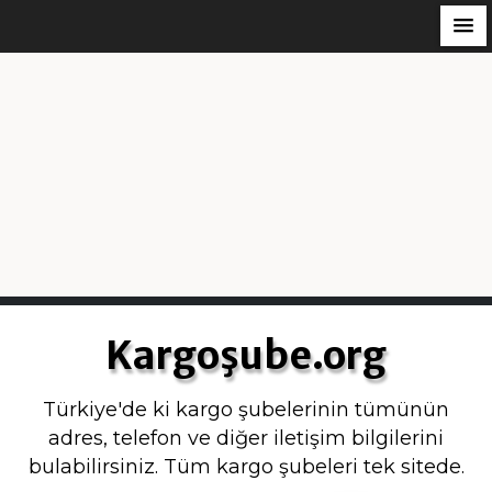
S
k
Kargoşube.org
i
p
Türkiye'de ki kargo şubelerinin tümünün
t
adres, telefon ve diğer iletişim bilgilerini
o
bulabilirsiniz. Tüm kargo şubeleri tek sitede.
c