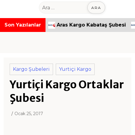
o
A
n
r
t
a
mpaşa Şubesi
Son Yazılanlar
Aras Kargo Kabataş Şubesi
Ar
e
m
n
a
t
:
Kargo Şubeleri
Yurtiçi Kargo
Yurtiçi Kargo Ortaklar
Şubesi
Ocak 25, 2017