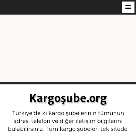
S
k
Kargoşube.org
i
p
Türkiye'de ki kargo şubelerinin tümünün
t
adres, telefon ve diğer iletişim bilgilerini
o
bulabilirsiniz. Tüm kargo şubeleri tek sitede.
c