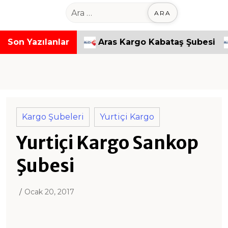
o
A
n
r
t
a
ımpaşa Şubesi
Son Yazılanlar
Aras Kargo Kabataş Şubesi
A
e
m
n
a
t
:
Kargo Şubeleri
Yurtiçi Kargo
Yurtiçi Kargo Sankop
Şubesi
Ocak 20, 2017