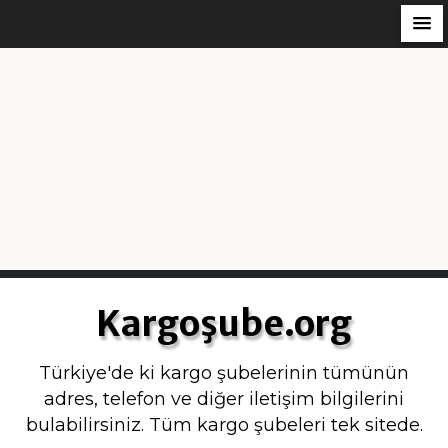
S
k
Kargoşube.org
i
p
Türkiye'de ki kargo şubelerinin tümünün
t
adres, telefon ve diğer iletişim bilgilerini
o
bulabilirsiniz. Tüm kargo şubeleri tek sitede.
c