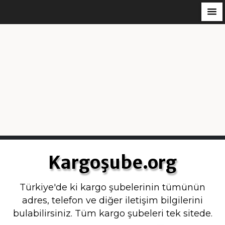
S
k
Kargoşube.org
i
p
Türkiye'de ki kargo şubelerinin tümünün
t
adres, telefon ve diğer iletişim bilgilerini
o
bulabilirsiniz. Tüm kargo şubeleri tek sitede.
c