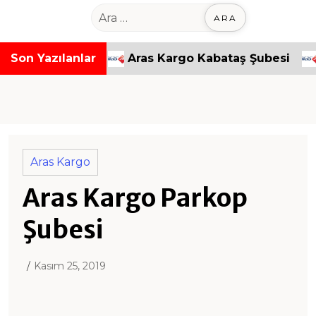
o
A
n
r
t
a
paşa Şubesi
Son Yazılanlar
Aras Kargo Kabataş Şubesi
Ara
e
m
n
a
t
:
Aras Kargo
Aras Kargo Parkop
Şubesi
Kasım 25, 2019